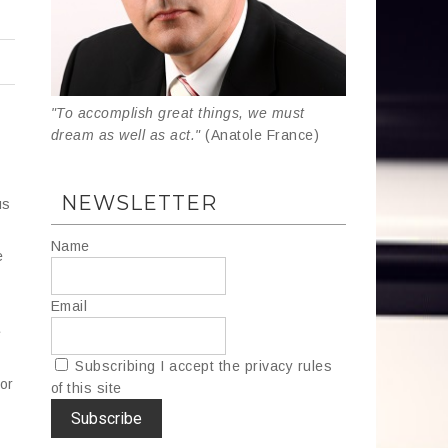
"To accomplish great things, we must
dream as well as act."
(Anatole France)
NEWSLETTER
us
Name
e
Email
e
e
Subscribing I accept the privacy rules
vor
of this site