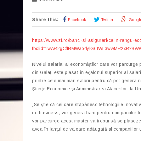
Share this:
Facebook
Twitter
Googl
https://www.zf.ro/banci-si-asigurari/calin-rangu-
fbclid=IwAR2gCffRMWaodylG6IWL3wwMR2xRxSW
Nivelul salarial al economiştilor care vor parcurg
din Galaţi este plasat în eşalonul superior al salar
printre cele mai mari salarii pentru că pot genera
Ştiinţe Economice şi Administrarea Afacerilor la U
„Se ştie că cei care stăpânesc tehnologiile inovati
de business, vor genera bani pentru companiilor lor 
vor parcurge acest master va trebui să se plaseze î
avea în lanţul de valoare adăugată al companiilor 