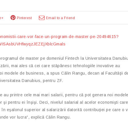
e+
Pinterest
Email to a Friend
economistii-care-vor-face-un-program-de-master-pe-20494615?
WISAsbUVHfwyqzJEZEjXblcGmals
e programul de master pe domeniul Fintech la Universitatea Danubi
izării, mai ales că cei care stăpânesc tehnologiile inovative au
 noi modele de business, a spus Călin Rangu, decan al Facultăţii d
niversitatea Danubius, pentru ZF.
ve au printre cele mai mari salarii, pentru că pot genera noi model
şi pentru ei înşişi. Deci, nivelul salarial al acelor economişti car
n eşalonul superior al salarizării datorită contribuţiei pe care o 
unde vor lucra“, explică Călin Rangu.