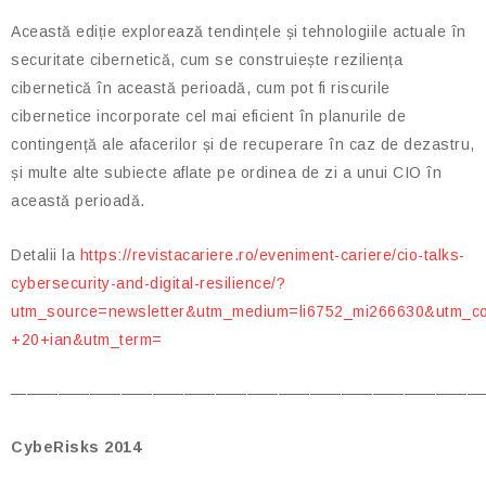
Această ediție explorează tendințele și tehnologiile actuale în
securitate cibernetică, cum se construiește reziliența
cibernetică în această perioadă, cum pot fi riscurile
cibernetice incorporate cel mai eficient în planurile de
contingență ale afacerilor și de recuperare în caz de dezastru,
și multe alte subiecte aflate pe ordinea de zi a unui CIO în
această perioadă.
Detalii la
https://revistacariere.ro/eveniment-cariere/cio-talks-
cybersecurity-and-digital-resilience/?
utm_source=newsletter&utm_medium=li6752_mi266630&utm_co
+20+ian&utm_term=
——————————————————————————————
CybeRisks 2014