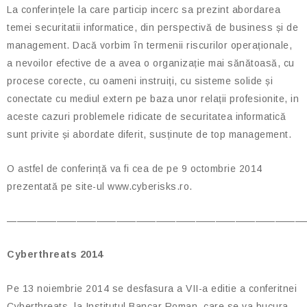
La conferințele la care particip incerc sa prezint abordarea
temei securitatii informatice, din perspectivă de business și de
management. Dacă vorbim în termenii riscurilor operaționale,
a nevoilor efective de a avea o organizație mai sănătoasă, cu
procese corecte, cu oameni instruiți, cu sisteme solide și
conectate cu mediul extern pe baza unor relații profesionite, in
aceste cazuri problemele ridicate de securitatea informatică
sunt privite și abordate diferit, susținute de top management.
O astfel de conferință va fi cea de pe 9 octombrie 2014
prezentată pe site-ul www.cyberisks.ro.
——————————————————————————————
Cyberthreats 2014
Pe 13 noiembrie 2014 se desfasura a VII-a editie a conferitnei
Cyberthreats, la Institutul Bancar Roman, care se va bucura